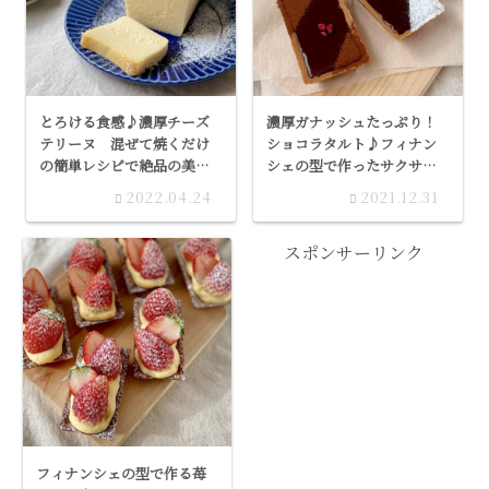
とろける食感♪濃厚チーズ
濃厚ガナッシュたっぷり！
テリーヌ 混ぜて焼くだけ
ショコラタルト♪フィナン
の簡単レシピで絶品の美味
シェの型で作ったサクサク
しさです
タルトとチョコクリーム、
2022.04.24
2021.12.31
そしてフランボワーズのア
クセント
スポンサーリンク
フィナンシェの型で作る苺