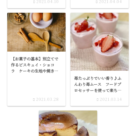
2021.04.10
2021.04.04
スです
【お菓子の基本】別立てで
作るビスキュイ・ショコ
ラ ケーキの生地や焼き菓
子に
苺たっぷりでいい香り♪ふ
んわり苺ムース フードプ
ロセッサーを使って楽ちん
に
2021.03.28
2021.03.14