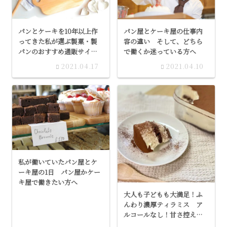
パンとケーキを10年以上作
パン屋とケーキ屋の仕事内
ってきた私が選ぶ製菓・製
容の違い そして、どちら
パンのおすすめ通販サイ
で働くか迷っている方へ
ト 迷ったときはここを押
2021.04.17
2021.04.10
さえとけばOKです
私が働いていたパン屋とケ
ーキ屋の1日 パン屋かケー
キ屋で働きたい方へ
大人も子どもも大満足！ふ
んわり濃厚ティラミス ア
ルコールなし！甘さ控えめ
の家族で楽しめるティラミ