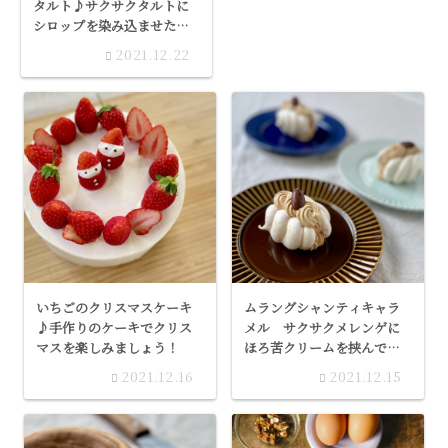
タルト♪サクサクタルトに
シロップを染み込ませたダ
マンド♪その上にカスター
2021.12.22
ドと苺をたっぷり乗せまし
た♪
いちごのクリスマスケーキ
ムラングシャンティキャラ
♪手作りのケーキでクリス
メル サクサクメレンゲに
マスを楽しみましょう！
ほろ苦クリームを挟んでキ
ャラメルナッツをトッピン
2021.12.16
2021.12.15
グしました♪