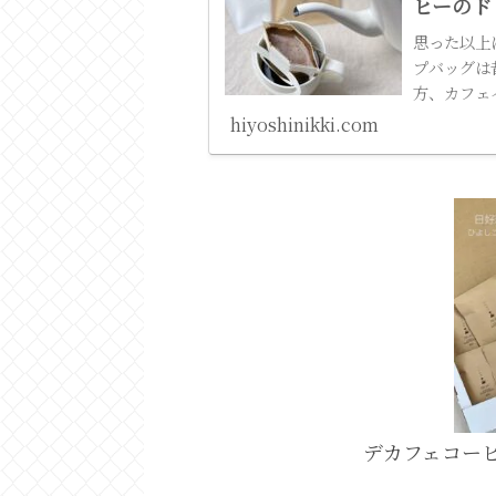
ヒーのド
思った以上
プバッグは
方、カフェ
方へのプレ
hiyoshinikki.com
デカフェコー