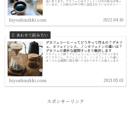
法にあります。デカフェにはカフェイン以外の成分は残っ
ています。この成分の中で特に注目されているのがコーヒ
ーポリフェノールです。これには、抗酸化作用、動脈硬化
の予防、食後の血糖値上昇の抑制、アレルギー性鼻炎の緩
和、糖尿病予防の効果があります。
2022.04.10
hiyoshinikki.com
デカフェコーヒーってどうやって作るの？デカフ
ェ、カフェインレス、ノンカフェインの違いは？
デカフェの素朴な疑問すっきり解決します
デカフェって何？デカフェコーヒーってどうやって作る
の？デカフェ、カフェインレス、ノンカフェインの違い
は？そんな疑問に図を用いて分かりやすくお答えします！
知っているようで意外に知らないデカフェコーヒーの豆知
識。
2021.05.01
hiyoshinikki.com
スポンサーリンク