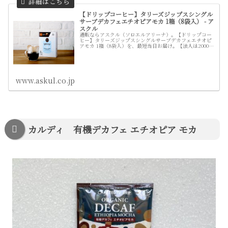
【ドリップコーヒー】タリーズジップスシングル
サーブデカフェエチオピアモカ 1箱（8袋入） - ア
スクル
通販ならアスクル（ソロエルアリーナ）。【ドリップコー
ヒー】タリーズジップスシングルサーブデカフェエチオピ
アモカ 1箱（8袋入）を、最短当日お届け。【法人は2000円
（税込）以上配送料当社負担 ※配送料・お届けは条件にて
異なります】
www.askul.co.jp
カルディ 有機デカフェ エチオピア モカ