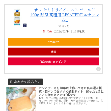
サフ セミドライイースト ゴールド
400g 酵母 高糖用 LESAFFRE ルサッフ
ル_
ママパン
￥ 756
（2026/02/14 21:33時点）
Amazon
楽天
Yahoo!ショッピング
パンとケーキを10年以上作ってきた私が選ぶ製
菓・製パンのおすすめ通販サイト 迷ったときは
ここを押さえとけばOKです
製菓・製パン材料の通販のおすすめサイトを比較しまし
た！それぞれの特徴、送料、無料会員登録の特典から、私
が購入するときのサイトの使い分け方まで。