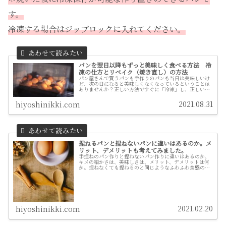
す。
冷凍する場合はジップロックに入れてください。
パンを翌日以降もずっと美味しく食べる方法 冷
凍の仕方とリベイク（焼き直し）の方法
パン屋さんで買うパンも手作りのパンも当日は美味しいけ
ど、次の日になると美味しくなくなっているということは
ありませんか？正しい方法ですぐに「冷凍」し、正しい方
法で「リベイク」すれば、２週間くらいはほぼ焼きたてに
近い方法で毎日食べることができます。
2021.08.31
hiyoshinikki.com
捏ねるパンと捏ねないパンに違いはあるのか。メ
リット、デメリットも考えてみました。
手捏ねのパン作りと捏ねないパン作りに違いはあるのか、
キメの細かさは、美味しさは、メリット、デメリットは何
か。捏ねなくても捏ねるのと同じようなふわふわ食感のパ
ンが作れます。それはなぜなのか。
2021.02.20
hiyoshinikki.com