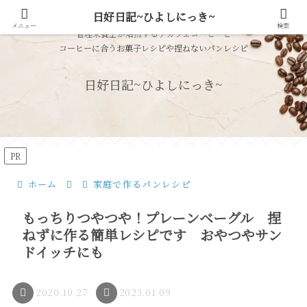
日好日記~ひよしにっき~
メニュー
検索
管理栄養士が焙煎するデカフェコーヒーと
コーヒーに合うお菓子レシピや捏ねないパンレシピ
日好日記~ひよしにっき~
PR
ホーム
家庭で作るパンレシピ
もっちりつやつや！プレーンベーグル 捏
ねずに作る簡単レシピです おやつやサン
ドイッチにも
2020.10.27
2023.01.09