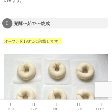
のせます。
発酵〜茹で〜焼成
オーブンを190℃に余熱します。
ホーム
シェア
目次へ
トップ
サイドバー