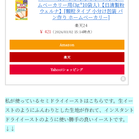
ムベーカリー用(3g*10袋入)【日清製粉
ウェルナ】[顆粒タイプ 小分け包装 パ
ン作り ホームベーカリー]
楽天24
￥ 421
（2026/03/02 15:14時点）
Amazon
楽天
Yahoo!ショッピング
私が使っているセミドライイーストはこちらです。生イー
ストのようにふんわりとした生地が作れて、インスタント
ドライイーストのように使い勝手の良いイーストです。
↓↓