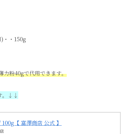
)・・150g
薄力粉40gで代用できます。
す。↓↓
 100g【 富澤商店 公式 】
場店