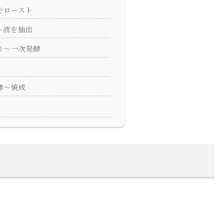
をロースト
ー液を抽出
り〜一次発酵
酵〜焼成