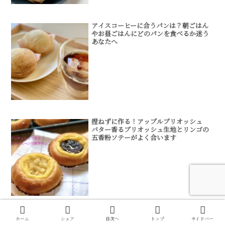
アイスコーヒーに合うパンは？朝ごはん
やお昼ごはんにどのパンを食べるか迷う
あなたへ
捏ねずに作る！アップルブリオッシュ
バター香るブリオッシュ生地とリンゴの
五香粉ソテーがよく合います
捏ねない！焦がしバターで作るミルクロ
ホーム
シェア
目次へ
トップ
サイドバー
ールパン。牛乳と練乳でミルク感たっぷ