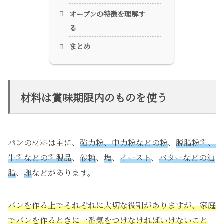
オーブンの特徴を理解す
る
まとめ
材料は賞味期限内のものを使う
パンの材料は主に、
強力粉、中力粉などの粉
、
脱脂粉乳、
牛乳などの乳製品
、
砂糖
、
塩
、
イースト
、
バターなどの油
脂
、
卵
などがあります。
パンを作る上でそれぞれに大切な役割がありますが、家庭
でパンを作るときに一番気をつけなければいけないこと