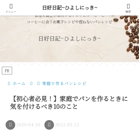
日好日記~ひよしにっき~
メニュー
検索
管理栄養士が焙煎するデカフェコーヒーと
コーヒーに合うお菓子レシピや捏ねないパンレシピ
日好日記~ひよしにっき~
PR
ホーム
家庭で作るパンレシピ
【初心者必見！】家庭でパンを作るときに
気を付けるべき10のこと
2020.04.20
2022.05.22